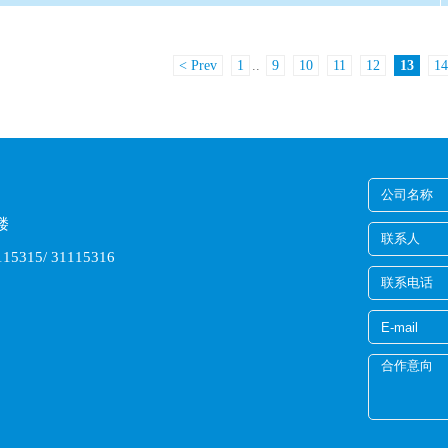
< Prev
1
..
9
10
11
12
13
14
楼
15315/ 31115316