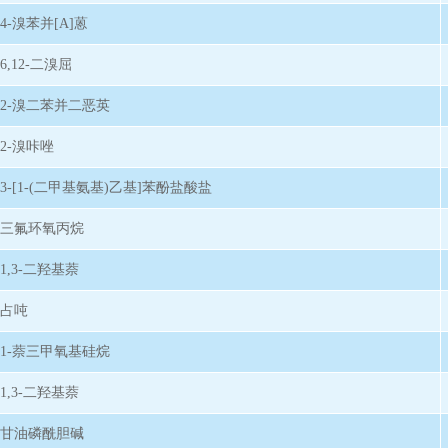
4-溴苯并[A]蒽
6,12-二溴屈
2-溴二苯并二恶英
2-溴咔唑
3-[1-(二甲基氨基)乙基]苯酚盐酸盐
三氟环氧丙烷
1,3-二羟基萘
占吨
1-萘三甲氧基硅烷
1,3-二羟基萘
甘油磷酰胆碱