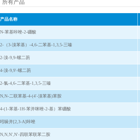
所有产品
产品名称
N-苯基咔唑-2-硼酸
2-（3-溴苯基）-4,6-二苯基-1,3,5-三嗪
2-溴-9,9-螺二芴
4-溴-9,9'-螺二芴
2-氯-4,6-二苯基-1,3,5-三嗪
N,N-二联苯基-4-(4'-溴苯基)苯胺
4-(1-苯基-1H-苯并咪唑-2-基）苯硼酸
吲哚并[2,3-A]咔唑
N,N,N',N'-四联苯联苯二胺