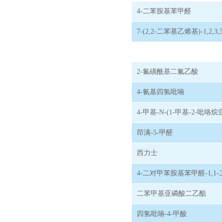
4-二苯胺基苯甲醛
7-(2,2-二苯基乙烯基)-1,2,3
2-氟磺酰基二氟乙酸
4-氰基四氢吡喃
4-甲基-N-(1-甲基-2-吡
茚满-5-甲醛
西力士
4-二对甲苯胺基苯甲醛-1,1
二苯甲基亚磷酸二乙酯
四氢吡喃-4-甲酸