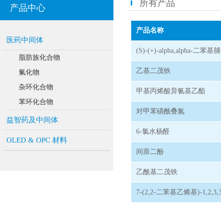
所有产品
产品中心
产品名称
医药中间体
(S)-(+)-alpha,alpha-二苯
脂肪族化合物
乙基二茂铁
氟化物
杂环化合物
甲基丙烯酸异氰基乙酯
苯环化合物
对甲苯磺酰叠氮
益智药及中间体
6-氯水杨醛
OLED & OPC 材料
间萘二酚
乙酰基二茂铁
7-(2,2-二苯基乙烯基)-1,2,3