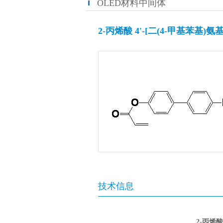
OLED材料中间体
2-丙烯酸 4'-[二(4-甲基苯基)氨
技术信息
2-
丙烯酸