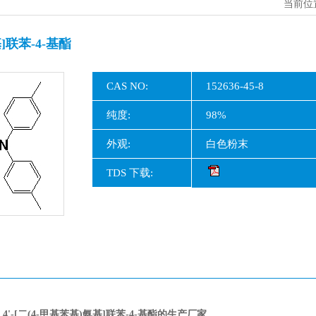
当前位
基]联苯-4-基酯
CAS NO:
152636-45-8
纯度:
98%
外观:
白色粉末
TDS 下载:
4'-[
二
(4-
甲基苯基
)
氨基
]
联苯
-4-
基酯
的生产厂家