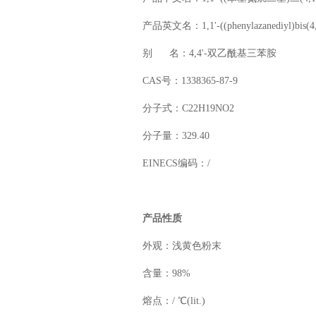
产品英文名：1,1'-((phenylazanediyl)bis(4,1
别 名：4,4'-双乙酰基三苯胺
CAS号：1338365-87-9
分子式：C22H19NO2
分子量：329.40
EINECS编码：/
产品性质
外观：浅黄色粉末
含量：98%
熔点：/ ℃(lit.)