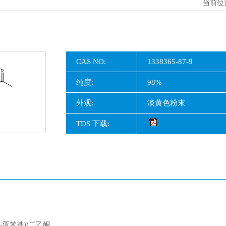
当前位
CAS NO:
1338365-87-9
纯度:
98%
外观:
淡黄色粉末
TDS 下载:
1-亚苯基))二乙酮