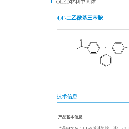
OLED材料中间体
4,4'-二乙酰基三苯胺
技术信息
产品基本信息
产品中文名：1,1'-((苯基氮烷二基)二(4,