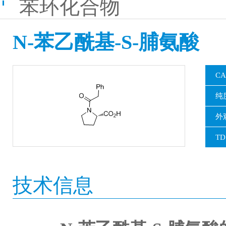
苯环化合物
N-苯乙酰基-S-脯氨酸
CA
纯
外
TD
技术信息