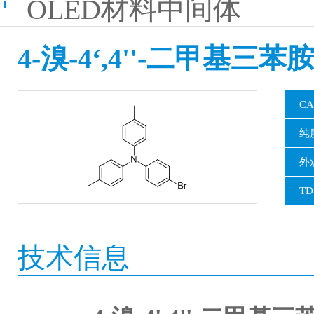
OLED材料中间体
4-溴-4‘,4''-二甲基三苯
CA
纯
外
TD
技术信息